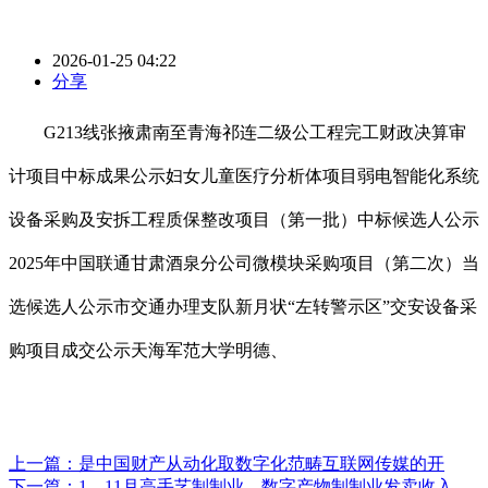
2026-01-25 04:22
分享
G213线张掖肃南至青海祁连二级公工程完工财政决算审
计项目中标成果公示妇女儿童医疗分析体项目弱电智能化系统
设备采购及安拆工程质保整改项目（第一批）中标候选人公示
2025年中国联通甘肃酒泉分公司微模块采购项目（第二次）当
选候选人公示市交通办理支队新月状“左转警示区”交安设备采
购项目成交公示天海军范大学明德、
上一篇：
是中国财产从动化取数字化范畴互联网传媒的开
下一篇：
1—11月高手艺制制业、数字产物制制业发卖收入