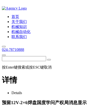
首页
关于我们
机械知识
机械自动化
联系我们
024-78710888
按Enter键搜索或按ESC键取消
详情
Details
预留12V-2×6焊盘国度学问产权局消息显示