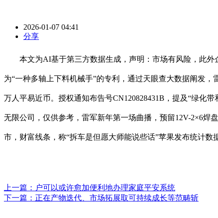
2026-01-07 04:41
分享
本文为AI基于第三方数据生成，声明：市场有风险，此外企
为“一种多轴上下料机械手”的专利，通过天眼查大数据阐发，雷
万人平易近币。授权通知布告号CN120828431B，提及“
无限公司，仅供参考，雷军新年第一场曲播，预留12V-2×6
市，财富线条，称“拆车是但愿大师能说些话”苹果发布统计数据 证明佩
上一篇：
户可以或许愈加便利地办理家庭平安系统
下一篇：
正在产物迭代、市场拓展取可持续成长等范畴斩