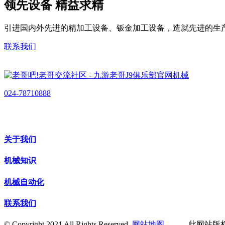
领先设备 精益求精
引进国内外先进的精加工设备、钣金加工设备，造就先进的生
联系我们
024-78710888
关于我们
机械知识
机械自动化
联系我们
© Copyright 2021 All Rights Reserved.
网站地图
此网站版权归辽