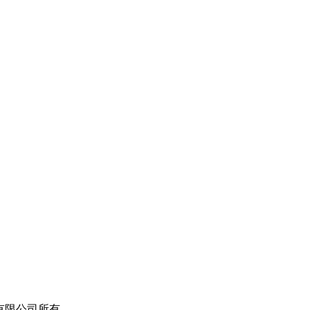
有限公司所有