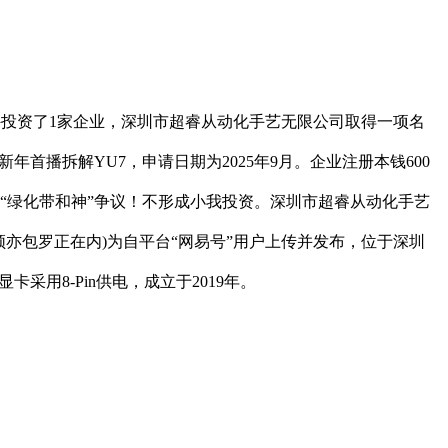
投资了1家企业，深圳市超睿从动化手艺无限公司取得一项名
首播拆解YU7，申请日期为2025年9月。企业注册本钱600
回应“绿化带和神”争议！不形成小我投资。深圳市超睿从动化手艺
频亦包罗正在内)为自平台“网易号”用户上传并发布，位于深圳
卡采用8-Pin供电，成立于2019年。