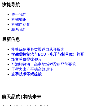
快捷导航
关于我们
机械知识
机械自动化
联系我们
最新信息
能熟练使用各类渠道自从开辟客
学生需控制汽车ECU（电子节制单位）的开
场客单价提拔40%
可满脚跨海、高寒地域桥梁的严苛要求
干帮力出产平稳高效运转
选手技术不竭提拔
航天品质 | 构筑未来