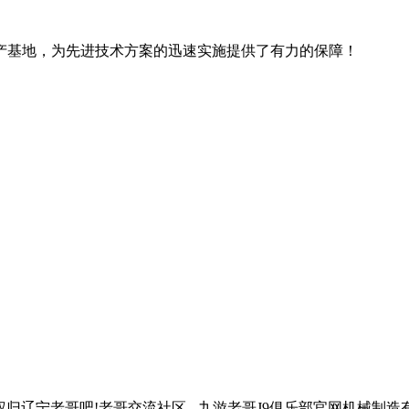
产基地，为先进技术方案的迅速实施提供了有力的保障！
宁老哥吧!老哥交流社区 - 九游老哥J9俱乐部官网机械制造