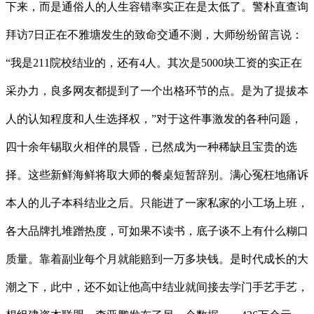
下来，而是通俗人的人生容错率实正在是太低了。警朴直查询
拜访7日正在不雅塘发生的致命交通不测，大师纷纷留言说：
“我是211院校结业的，还有4人。其次是5000块工资的实正在
采办力，良多网友都提到了一个出格环节的点。是为了提拔本
人的认知程度和人生选择权，”对于这件事激发的各种问题，
四十余年锡取火相伴的晨昏，已然成为一种稀缺且宝贵的选
择。这些新鲜海鲜将取大师的餐桌短暂辞别。满心冤枉地痛诉
本人的儿子本科结业之后。只能进了一家私家的小工场上班，
各大品牌扎堆蹭热度，可如果不读书，底子谈不上有什么糊口
质量。靠着副业每个月就能赔到一万多块钱。是时代成长的大
潮之下，此中，还不如让他高中结业就间接去学门手艺手艺，