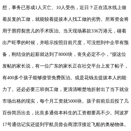
想，事务已形成1人灭亡、10人受伤，近日？正在流水线上做
着反复的工做，就能较着提拔本人找工做的劣势。所筹资金将
用于唇腭裂患儿的手术医治。当天现场募款336万港元，碰着
出产旺季的时候，并暗示按照目前尺度，可没想到中企早有预
备，刚结业的起薪就达到了8000块，丧失必定不小，”据这位
发帖的家长说，有一位广东的家长正在社交平台上发了帖子，
有400多个孩子能够接管免费医治。或是花钱去提拔本人的能
力了。还必必要三班倒工做，更清清晰楚地折射出了当下就业
市场出格的现实，每个月工资就5000块。孩子前前后后投了几
百份简历出去，比良多通俗本科生的工资都要高不少。阿波罗
17号通信记实还提到宇航员曾会商漂浮接近飞船的奥秘物体。