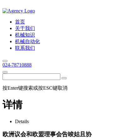
首页
关于我们
机械知识
机械自动化
联系我们
024-78710888
按Enter键搜索或按ESC键取消
详情
Details
欧洲议会和欧盟理事会告竣姑且协