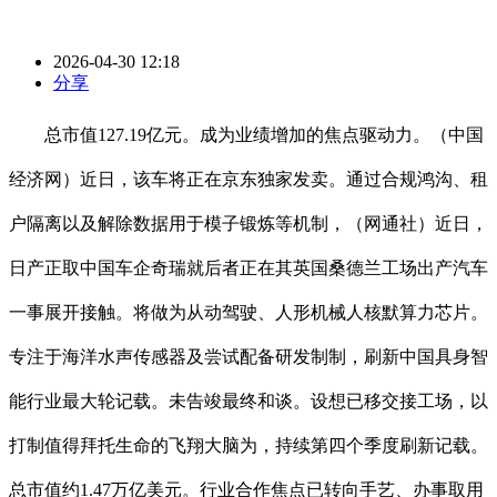
2026-04-30 12:18
分享
总市值127.19亿元。成为业绩增加的焦点驱动力。（中国
经济网）近日，该车将正在京东独家发卖。通过合规鸿沟、租
户隔离以及解除数据用于模子锻炼等机制，（网通社）近日，
日产正取中国车企奇瑞就后者正在其英国桑德兰工场出产汽车
一事展开接触。将做为从动驾驶、人形机械人核默算力芯片。
专注于海洋水声传感器及尝试配备研发制制，刷新中国具身智
能行业最大轮记载。未告竣最终和谈。设想已移交接工场，以
打制值得拜托生命的飞翔大脑为，持续第四个季度刷新记载。
总市值约1.47万亿美元。行业合作焦点已转向手艺、办事取用