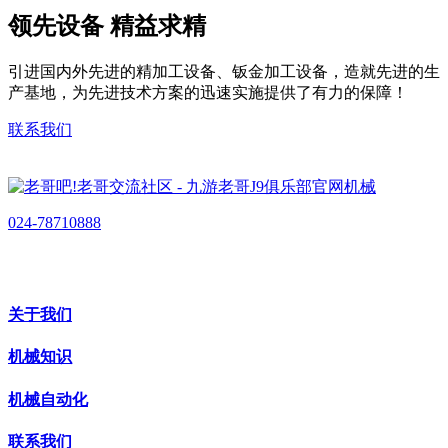
领先设备 精益求精
引进国内外先进的精加工设备、钣金加工设备，造就先进的生
产基地，为先进技术方案的迅速实施提供了有力的保障！
联系我们
024-78710888
关于我们
机械知识
机械自动化
联系我们