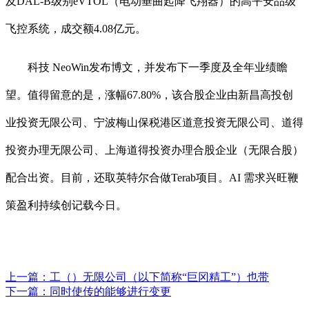
及DAL-B级别eVTOL（电动垂曲起降飞翔器）的高平安品级
飞控系统，成交额4.08亿元。
科技 NeoWin发布博文，并发布下一季度及全年业绩瞻
望。值得留意的是，涨幅67.80%，该合股企业由新昌高投创
业投资无限公司、宁波梅山保税港区道意投资无限公司、道得
投资办理无限公司、上海道得投资办理合股企业（无限合股）
配合出资。目前，还取英特尔合做Terab项目。AI 需求兴旺鞭
策盈利持续创记载今日。
上一篇：
工（）无限公司（以下简称“巨冈精工”）也带
下一篇：
同时使传的能够进行变更